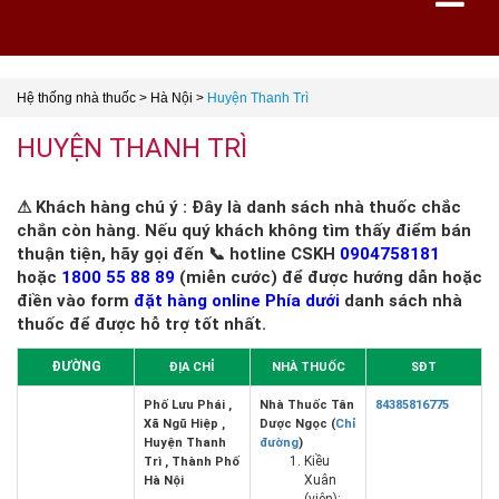
Hệ thống nhà thuốc
>
Hà Nội
>
Huyện Thanh Trì
HUYỆN THANH TRÌ
⚠ Khách hàng chú ý : Đây là danh sách nhà thuốc chắc
chắn còn hàng. Nếu quý khách không tìm thấy điểm bán
thuận tiện, hãy gọi đến 📞 hotline CSKH
0904758181
hoặc
1800 55 88 89
(miễn cước) để được hướng dẫn hoặc
điền vào form
đặt hàng online Phía dưới
danh sách nhà
thuốc để được hỗ trợ tốt nhất.
ĐƯỜNG
ĐỊA CHỈ
NHÀ THUỐC
SĐT
Phố Lưu Phái ,
Nhà Thuốc Tân
84385816775
Xã Ngũ Hiệp ,
Dược Ngọc (
Chỉ
Huyện Thanh
đường
)
Kiều
Trì , Thành Phố
Xuân
Hà Nội