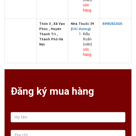
(viên):
còn
hàng
Thôn 3 , Xã Vạn
Nhà Thuốc 39
84982822025
Phúc , Huyện
(
Chỉ đường
)
Kiều
Thanh Trì ,
Xuân
Thành Phố Hà
(viên):
Nội
còn
hàng
Đăng ký mua hàng