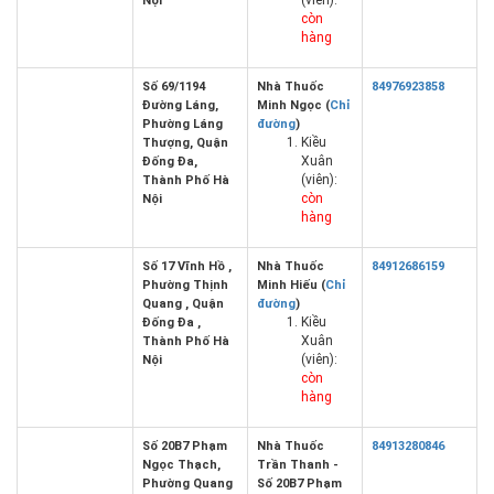
(viên):
Nội
còn
hàng
Số 69/1194
Nhà Thuốc
84976923858
Đường Láng,
Minh Ngọc (
Chỉ
Phường Láng
đường
)
Kiều
Thượng, Quận
Xuân
Đống Đa,
(viên):
Thành Phố Hà
còn
Nội
hàng
Số 17 Vĩnh Hồ ,
Nhà Thuốc
84912686159
Phường Thịnh
Minh Hiếu (
Chỉ
Quang , Quận
đường
)
Kiều
Đống Đa ,
Xuân
Thành Phố Hà
(viên):
Nội
còn
hàng
Số 20B7 Phạm
Nhà Thuốc
84913280846
Ngọc Thạch,
Trần Thanh -
Phường Quang
Số 20B7 Phạm