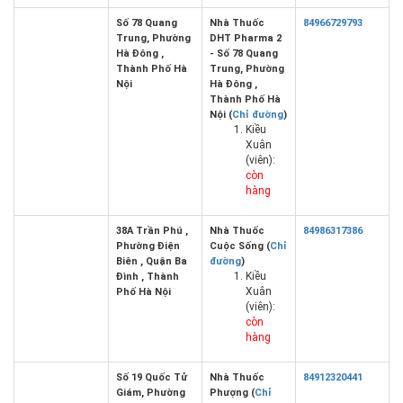
Số 78 Quang
Nhà Thuốc
84966729793
Trung, Phường
DHT Pharma 2
Hà Đông ,
- Số 78 Quang
Thành Phố Hà
Trung, Phường
Nội
Hà Đông ,
Thành Phố Hà
Nội (
Chỉ đường
)
Kiều
Xuân
(viên):
còn
hàng
38A Trần Phú ,
Nhà Thuốc
84986317386
Phường Điện
Cuộc Sống (
Chỉ
Biên , Quận Ba
đường
)
Kiều
Đình , Thành
Xuân
Phố Hà Nội
(viên):
còn
hàng
Số 19 Quốc Tử
Nhà Thuốc
84912320441
Giám, Phường
Phượng (
Chỉ