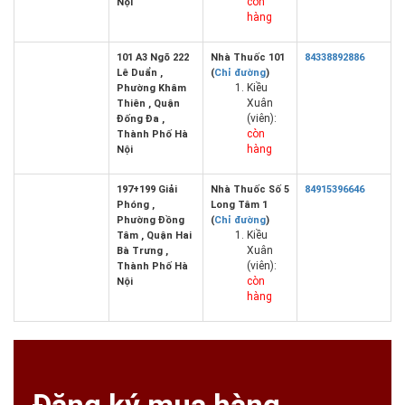
còn
Nội
hàng
101 A3 Ngõ 222
Nhà Thuốc 101
84338892886
Lê Duẩn ,
(
Chỉ đường
)
Kiều
Phường Khâm
Xuân
Thiên , Quận
(viên):
Đống Đa ,
còn
Thành Phố Hà
hàng
Nội
197+199 Giải
Nhà Thuốc Số 5
84915396646
Phóng ,
Long Tâm 1
Phường Đồng
(
Chỉ đường
)
Kiều
Tâm , Quận Hai
Xuân
Bà Trưng ,
(viên):
Thành Phố Hà
còn
Nội
hàng