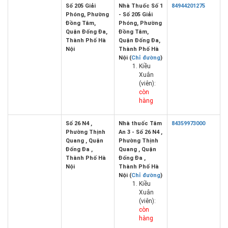
Số 205 Giải
Nhà Thuốc Số 1
84944201275
Phóng, Phường
- Số 205 Giải
Đồng Tâm,
Phóng, Phường
Quận Đống Đa,
Đồng Tâm,
Thành Phố Hà
Quận Đống Đa,
Nội
Thành Phố Hà
Nội (
Chỉ đường
)
Kiều
Xuân
(viên):
còn
hàng
Số 26 N4 ,
Nhà thuốc Tâm
84359973000
Phường Thịnh
An 3 - Số 26 N4 ,
Quang , Quận
Phường Thịnh
Đống Đa ,
Quang , Quận
Thành Phố Hà
Đống Đa ,
Nội
Thành Phố Hà
Nội (
Chỉ đường
)
Kiều
Xuân
(viên):
còn
hàng