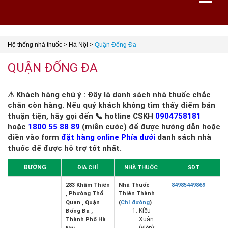
Hệ thống nhà thuốc
>
Hà Nội
>
Quận Đống Đa
QUẬN ĐỐNG ĐA
⚠ Khách hàng chú ý : Đây là danh sách nhà thuốc chắc
chắn còn hàng. Nếu quý khách không tìm thấy điểm bán
thuận tiện, hãy gọi đến 📞 hotline CSKH
0904758181
hoặc
1800 55 88 89
(miễn cước) để được hướng dẫn hoặc
điền vào form
đặt hàng online Phía dưới
danh sách nhà
thuốc để được hỗ trợ tốt nhất.
ĐƯỜNG
ĐỊA CHỈ
NHÀ THUỐC
SĐT
283 Khâm Thiên
Nhà Thuốc
84985449869
, Phường Thổ
Thiên Thành
Quan , Quận
(
Chỉ đường
)
Kiều
Đống Đa ,
Xuân
Thành Phố Hà