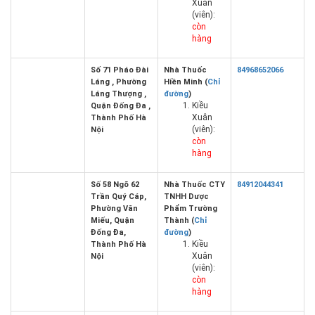
Xuân
(viên):
còn
hàng
Số 71 Pháo Đài
Nhà Thuốc
84968652066
Láng , Phường
Hiền Minh (
Chỉ
Láng Thượng ,
đường
)
Kiều
Quận Đống Đa ,
Xuân
Thành Phố Hà
(viên):
Nội
còn
hàng
Số 58 Ngõ 62
Nhà Thuốc CTY
84912044341
Trần Quý Cáp,
TNHH Dược
Phường Văn
Phẩm Trường
Miếu, Quận
Thành (
Chỉ
Đống Đa,
đường
)
Kiều
Thành Phố Hà
Xuân
Nội
(viên):
còn
hàng