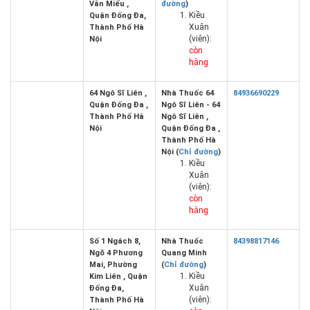
Văn Miếu ,
đường
)
Kiều
Quận Đống Đa,
Xuân
Thành Phố Hà
(viên):
Nội
còn
hàng
64 Ngô Sĩ Liên ,
Nhà Thuốc 64
84936690229
Quận Đống Đa ,
Ngô Sĩ Liên - 64
Thành Phố Hà
Ngô Sĩ Liên ,
Nội
Quận Đống Đa ,
Thành Phố Hà
Nội (
Chỉ đường
)
Kiều
Xuân
(viên):
còn
hàng
Số 1 Ngách 8,
Nhà Thuốc
84398817146
Ngõ 4 Phương
Quang Minh
Mai, Phường
(
Chỉ đường
)
Kiều
Kim Liên , Quận
Xuân
Đống Đa,
(viên):
Thành Phố Hà