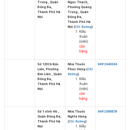
Trung , Quận
Ngọc Thạch,
Đống Đa,
Phường Quang
Thành Phố Hà
Trung , Quận
Nội
Đống Đa,
Thành Phố Hà
Nội (
Chỉ đường
)
Kiều
Xuân
(viên):
còn
hàng
Số 123C6 Kim
Nhà Thuốc
84912445584
Liên, Phường
Phúc Hưng (
Chỉ
Kim Liên , Quận
đường
)
Kiều
Đống Đa,
Xuân
Thành Phố Hà
(viên):
Nội
còn
hàng
Số 1 vĩnh Hồ ,
Nhà Thuốc
84912088878
Quận Đống Đa,
Nghĩa Hùng
Thành Phố Hà
(
Chỉ đường
)
Kiều
Nội