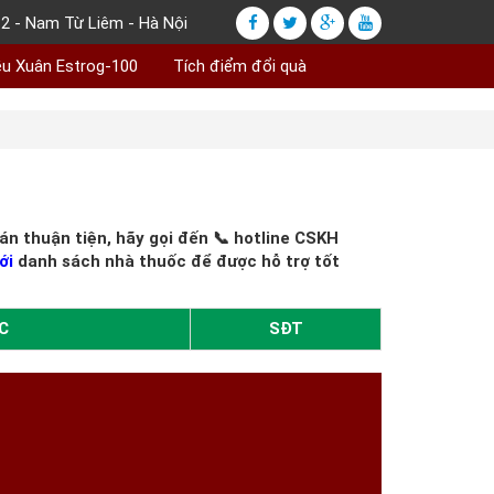
2 - Nam Từ Liêm - Hà Nội
ều Xuân Estrog-100
Tích điểm đổi quà
n thuận tiện, hãy gọi đến 📞 hotline CSKH
ới
danh sách nhà thuốc để được hỗ trợ tốt
C
SĐT