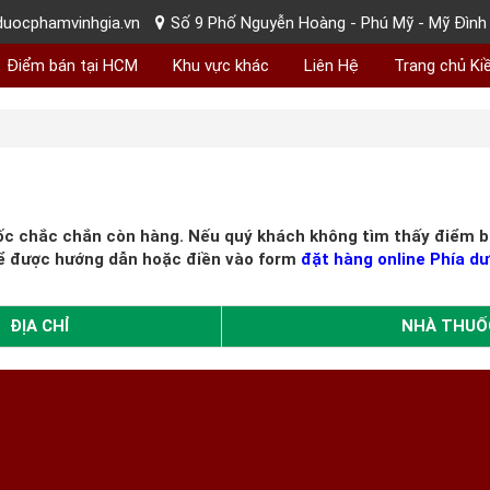
uocphamvinhgia.vn
Số 9 Phố Nguyễn Hoàng - Phú Mỹ - Mỹ Đình 
Điểm bán tại HCM
Khu vực khác
Liên Hệ
Trang chủ Ki
ốc chắc chắn còn hàng. Nếu quý khách không tìm thấy điểm bá
ể được hướng dẫn hoặc điền vào form
đặt hàng online Phía dư
ĐỊA CHỈ
NHÀ THUỐ