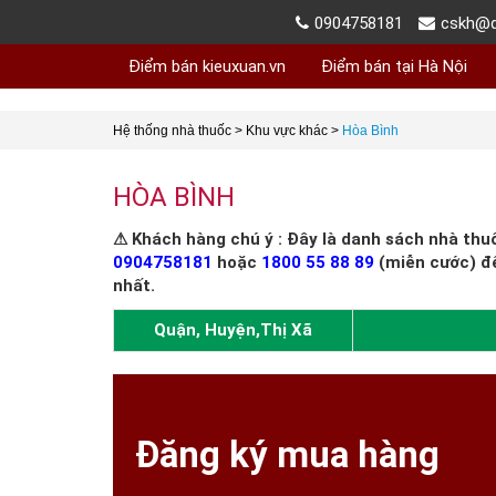
0904758181
cskh@d
Điểm bán kieuxuan.vn
Điểm bán tại Hà Nội
Hệ thống nhà thuốc
>
Khu vực khác
>
Hòa Bình
HÒA BÌNH
⚠ Khách hàng chú ý : Đây là danh sách nhà thu
0904758181
hoặc
1800 55 88 89
(miễn cước) đ
nhất.
Quận, Huyện,Thị Xã
Đăng ký mua hàng