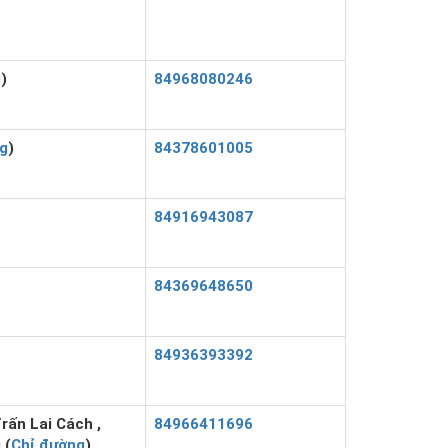
g
)
84968080246
g
)
84378601005
84916943087
84369648650
84936393392
rấn Lai Cách ,
84966411696
 (
Chỉ đường
)