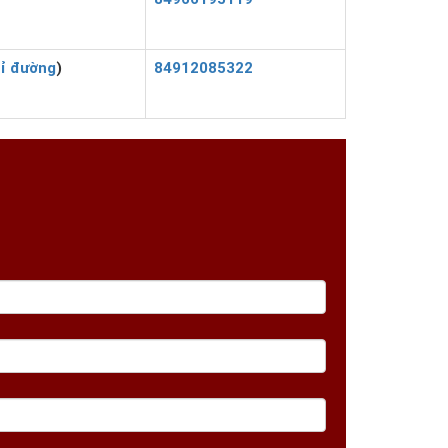
ỉ đường
)
84912085322