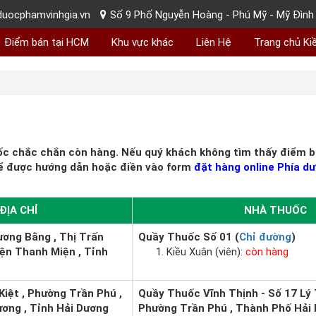
uocphamvinhgia.vn
Số 9 Phố Nguyễn Hoàng - Phú Mỹ - Mỹ Đình 
Điểm bán tại HCM
Khu vực khác
Liên Hệ
Trang chủ Ki
ốc chắc chắn còn hàng. Nếu quý khách không tìm thấy điểm bá
ể được hướng dẫn hoặc điền vào form
đặt hàng online Phía dư
ĐỊA CHỈ
NHÀ THUỐC
ơng Bằng , Thị Trấn
Quầy Thuốc Số 01 (
Chỉ đường
)
ện Thanh Miện , Tỉnh
Kiều Xuân (viên):
còn hàng
Kiệt , Phường Trần Phú ,
Quầy Thuốc Vĩnh Thịnh - Số 17 Lý 
ơng , Tỉnh Hải Dương
Phường Trần Phú , Thành Phố Hải 