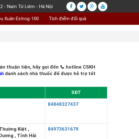
2 - Nam Từ Liêm - Hà Nội
ều Xuân Estrog-100
Tích điểm đổi quà
n thuận tiện, hãy gọi đến 📞 hotline CSKH
ới
danh sách nhà thuốc để được hỗ trợ tốt
SĐT
84848327437
Thường Kiệt ,
84973631679
Dương , Tỉnh Hải