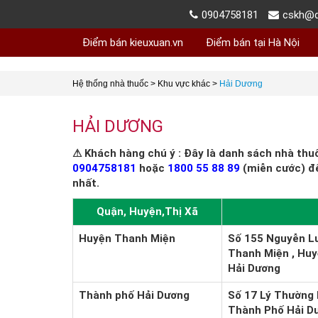
0904758181
cskh@d
Điểm bán kieuxuan.vn
Điểm bán tại Hà Nội
Hệ thống nhà thuốc
>
Khu vực khác
>
Hải Dương
HẢI DƯƠNG
⚠ Khách hàng chú ý : Đây là danh sách nhà thu
0904758181
hoặc
1800 55 88 89
(miễn cước) đ
nhất.
Quận, Huyện,Thị Xã
Huyện Thanh Miện
Số 155 Nguyễn Lư
Thanh Miện , Huy
Hải Dương
Thành phố Hải Dương
Số 17 Lý Thường 
Thành Phố Hải Dư