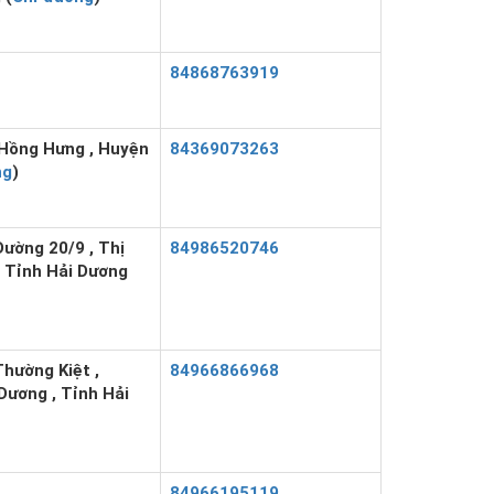
84868763919
 Hồng Hưng , Huyện
84369073263
ng
)
ường 20/9 , Thị
84986520746
, Tỉnh Hải Dương
hường Kiệt ,
84966866968
Dương , Tỉnh Hải
84966195119