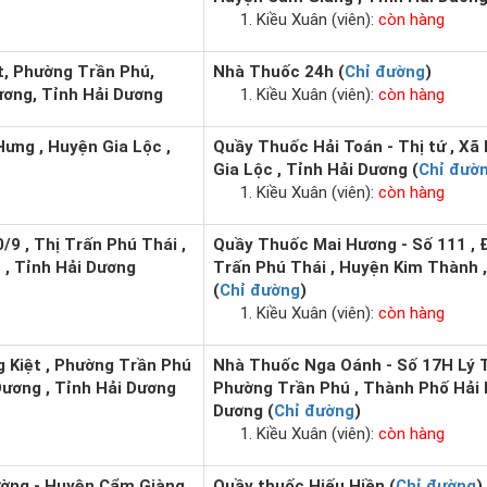
Kiều Xuân (viên):
còn hàng
t, Phường Trần Phú,
Nhà Thuốc 24h (
Chỉ đường
)
ơng, Tỉnh Hải Dương
Kiều Xuân (viên):
còn hàng
Hưng , Huyện Gia Lộc ,
Quầy Thuốc Hải Toán - Thị tứ , Xã
Gia Lộc , Tỉnh Hải Dương (
Chỉ đườ
Kiều Xuân (viên):
còn hàng
/9 , Thị Trấn Phú Thái ,
Quầy Thuốc Mai Hương - Số 111 , Đ
, Tỉnh Hải Dương
Trấn Phú Thái , Huyện Kim Thành 
(
Chỉ đường
)
Kiều Xuân (viên):
còn hàng
 Kiệt , Phường Trần Phú
Nhà Thuốc Nga Oánh - Số 17H Lý T
Dương , Tỉnh Hải Dương
Phường Trần Phú , Thành Phố Hải 
Dương (
Chỉ đường
)
Kiều Xuân (viên):
còn hàng
ường - Huyện Cẩm Giàng
Quầy thuốc Hiếu Hiền (
Chỉ đường
)