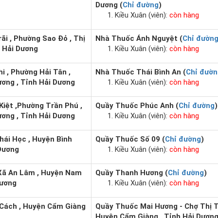
Dương (
Chỉ đường
)
Kiều Xuân (viên):
còn hàng
ãi , Phường Sao Đỏ , Thị
Nhà Thuốc Ánh Nguyệt (
Chỉ đườn
h Hải Dương
Kiều Xuân (viên):
còn hàng
i , Phường Hải Tân ,
Nhà Thuốc Thái Bình An (
Chỉ đườn
ơng , Tỉnh Hải Dương
Kiều Xuân (viên):
còn hàng
Kiệt ,Phường Trần Phú ,
Quầy Thuốc Phúc Anh (
Chỉ đường
)
ơng , Tỉnh Hải Dương
Kiều Xuân (viên):
còn hàng
hái Học , Huyện Bình
Quầy Thuốc Số 09 (
Chỉ đường
)
 Dương
Kiều Xuân (viên):
còn hàng
 Xã An Lâm , Huyện Nam
Quầy Thanh Hương (
Chỉ đường
)
Dương
Kiều Xuân (viên):
còn hàng
 Cách , Huyện Cẩm Giàng
Quầy Thuốc Mai Hương - Chợ Thị T
Huyện Cẩm Giàng , Tỉnh Hải Dương