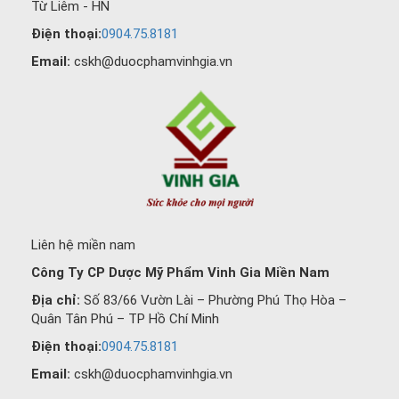
Từ Liêm - HN
Điện thoại:
0904.75.8181
Email:
cskh@duocphamvinhgia.vn
Liên hệ miền nam
Công Ty CP Dược Mỹ Phẩm Vinh Gia Miền Nam
Địa chỉ:
Số 83/66 Vườn Lài – Phường Phú Thọ Hòa –
Quân Tân Phú – TP Hồ Chí Minh
Điện thoại:
0904.75.8181
Email:
cskh@duocphamvinhgia.vn