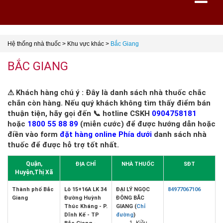
Hệ thống nhà thuốc
>
Khu vực khác
>
Bắc Giang
BẮC GIANG
⚠ Khách hàng chú ý : Đây là danh sách nhà thuốc chắc
chắn còn hàng. Nếu quý khách không tìm thấy điểm bán
thuận tiện, hãy gọi đến 📞 hotline CSKH
0904758181
hoặc
1800 55 88 89
(miễn cước) để được hướng dẫn hoặc
điền vào form
đặt hàng online Phía dưới
danh sách nhà
thuốc để được hỗ trợ tốt nhất.
Quận,
ĐỊA CHỈ
NHÀ THUỐC
SĐT
Huyện,Thị Xã
Thành phố Bắc
Lô 15+16A LK 34
ĐẠI LÝ NGỌC
84977067106
Giang
Đường Huỳnh
ĐÔNG BẮC
Thúc Kháng - P.
GIANG (
Chỉ
Dĩnh Kế - TP
đường
)