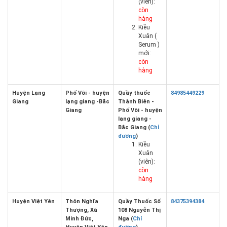
(viên):
còn
hàng
Kiều
Xuân (
Serum )
mới:
còn
hàng
Huyện Lạng
Phố Vôi - huyện
Quầy thuốc
84985449229
Giang
lạng giang -Bắc
Thành Biên -
Giang
Phố Vôi - huyện
lạng giang -
Bắc Giang (
Chỉ
đường
)
Kiều
Xuân
(viên):
còn
hàng
Huyện Việt Yên
Thôn Nghĩa
Quầy Thuốc Số
84375394384
Thượng, Xã
108 Nguyễn Thị
Minh Đức,
Nga (
Chỉ