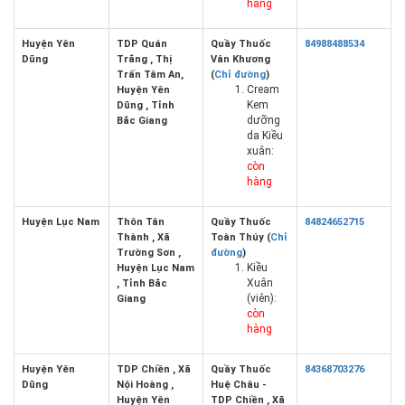
hàng
Huyện Yên
TDP Quán
Quầy Thuốc
84988488534
Dũng
Trắng , Thị
Vân Khương
Trấn Tâm An,
(
Chỉ đường
)
Cream
Huyện Yên
Kem
Dũng , Tỉnh
dưỡng
Bắc Giang
da Kiều
xuân:
còn
hàng
Huyện Lục Nam
Thôn Tân
Quầy Thuốc
84824652715
Thành , Xã
Toàn Thúy (
Chỉ
Trường Sơn ,
đường
)
Kiều
Huyện Lục Nam
Xuân
, Tỉnh Bắc
(viên):
Giang
còn
hàng
Huyện Yên
TDP Chiền , Xã
Quầy Thuốc
84368703276
Dũng
Nội Hoàng ,
Huệ Châu -
Huyện Yên
TDP Chiền , Xã