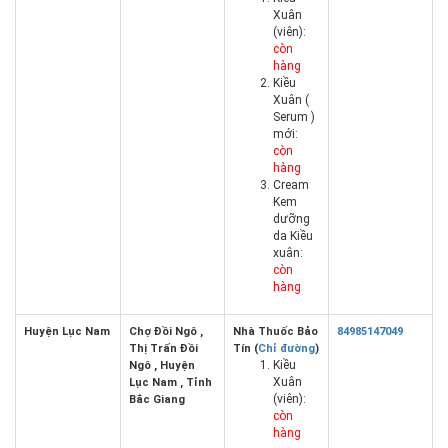
Xuân
(viên):
còn
hàng
Kiều
Xuân (
Serum )
mới:
còn
hàng
Cream
Kem
dưỡng
da Kiều
xuân:
còn
hàng
Huyện Lục Nam
Chợ Đồi Ngô ,
Nhà Thuốc Bảo
84985147049
Thị Trấn Đồi
Tín (
Chỉ đường
)
Kiều
Ngô , Huyện
Xuân
Lục Nam , Tỉnh
(viên):
Bắc Giang
còn
hàng