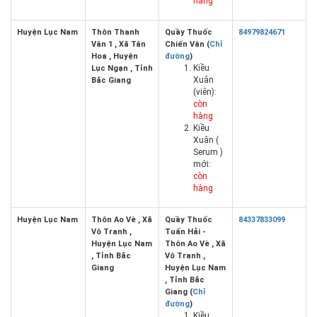
hàng
Huyện Lục Nam
Thôn Thanh
Quầy Thuốc
84979824671
Văn 1 , Xã Tân
Chiến Vân (
Chỉ
Hoa , Huyện
đường
)
Kiều
Lục Ngạn , Tỉnh
Xuân
Bắc Giang
(viên):
còn
hàng
Kiều
Xuân (
Serum )
mới:
còn
hàng
Huyện Lục Nam
Thôn Ao Vè , Xã
Quầy Thuốc
84337833099
Vô Tranh ,
Tuấn Hải -
Huyện Lục Nam
Thôn Ao Vè , Xã
, Tỉnh Bắc
Vô Tranh ,
Giang
Huyện Lục Nam
, Tỉnh Bắc
Giang (
Chỉ
đường
)
Kiều