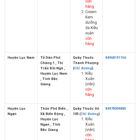
còn
hàng
Cream
Kem
dưỡng
da Kiều
xuân:
còn
hàng
Huyện Lục Nam
Tổ Dân Phố
Quầy Thuốc
84968191156
Chàng 1 , Thị
Thanh Phượng
Trấn Đồi Ngô ,
(
Chỉ đường
)
Kiều
Huyện Lục Nam
Xuân
, Tỉnh Bắc
(viên):
Giang
còn
hàng
Huyện Lục
Thôn Phố Biển ,
Quầy Thuốc Số
84978009885
Ngạn
Xã Biển Động ,
103 (
Chỉ đường
)
Kiều
Huyện Lục
Xuân
Ngạn , Tỉnh
(viên):
Bắc Giang
còn