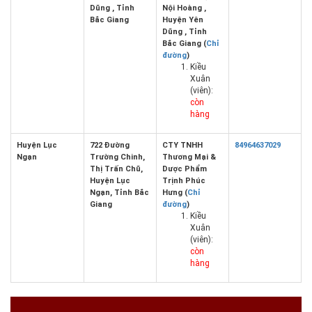
Dũng , Tỉnh
Nội Hoàng ,
Bắc Giang
Huyện Yên
Dũng , Tỉnh
Bắc Giang (
Chỉ
đường
)
Kiều
Xuân
(viên):
còn
hàng
Huyện Lục
722 Đường
CTY TNHH
84964637029
Ngạn
Trường Chinh,
Thương Mại &
Thị Trấn Chũ,
Dược Phẩm
Huyện Lục
Trịnh Phúc
Ngạn, Tỉnh Bắc
Hưng (
Chỉ
Giang
đường
)
Kiều
Xuân
(viên):
còn
hàng