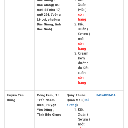
Kiều
Bắc Giang -
Xuân
Bắc Giang( ĐC
(viên):
mới: Số nhà 17,
còn
ngõ 294, đường
hàng
Lê Lợi, phường
Kiều
Bắc Giang, tỉnh
Xuân (
Bắc Ninh)
Serum )
mới:
còn
hàng
Cream
Kem
dưỡng
da Kiều
xuân:
còn
hàng
Huyện Yên
Cống kem , Thị
Quầy Thuốc
84974863414
Dũng
Trấn Nham
Quân Mai (
Chỉ
Biền , Huyện
đường
)
Kiều
Yên Dũng ,
Xuân (
Tỉnh Bắc Giang
Serum )
mới: