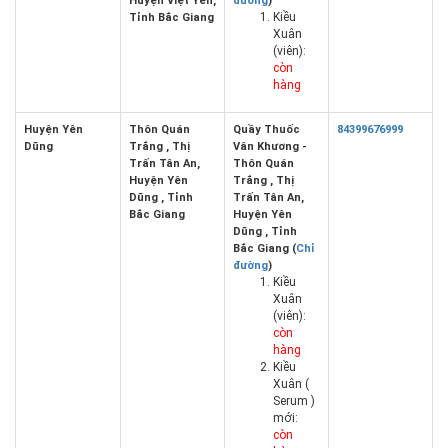
Huyện Việt Yên,
đường
)
Kiều
Tỉnh Bắc Giang
Xuân
(viên):
còn
hàng
Huyện Yên
Thôn Quán
Quầy Thuốc
84399676999
Dũng
Trắng , Thị
Vân Khương -
Trấn Tân An,
Thôn Quán
Huyện Yên
Trắng , Thị
Dũng , Tỉnh
Trấn Tân An,
Bắc Giang
Huyện Yên
Dũng , Tỉnh
Bắc Giang (
Chỉ
đường
)
Kiều
Xuân
(viên):
còn
hàng
Kiều
Xuân (
Serum )
mới:
còn