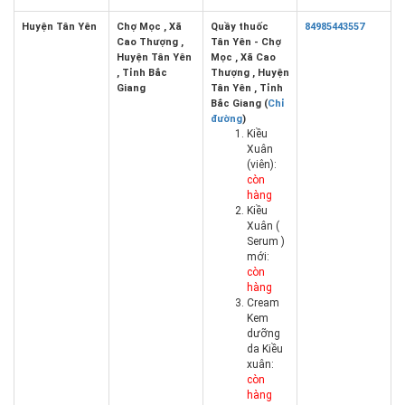
Huyện Tân Yên
Chợ Mọc , Xã
Quầy thuốc
84985443557
Cao Thượng ,
Tân Yên - Chợ
Huyện Tân Yên
Mọc , Xã Cao
, Tỉnh Bắc
Thượng , Huyện
Giang
Tân Yên , Tỉnh
Bắc Giang (
Chỉ
đường
)
Kiều
Xuân
(viên):
còn
hàng
Kiều
Xuân (
Serum )
mới:
còn
hàng
Cream
Kem
dưỡng
da Kiều
xuân:
còn
hàng