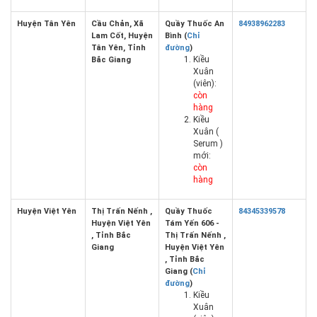
Huyện Tân Yên
Cầu Chản, Xã
Quầy Thuốc An
84938962283
Lam Cốt, Huyện
Bình (
Chỉ
Tân Yên, Tỉnh
đường
)
Kiều
Bắc Giang
Xuân
(viên):
còn
hàng
Kiều
Xuân (
Serum )
mới:
còn
hàng
Huyện Việt Yên
Thị Trấn Nếnh ,
Quầy Thuốc
84345339578
Huyện Việt Yên
Tám Yến 606 -
, Tỉnh Bắc
Thị Trấn Nếnh ,
Giang
Huyện Việt Yên
, Tỉnh Bắc
Giang (
Chỉ
đường
)
Kiều
Xuân