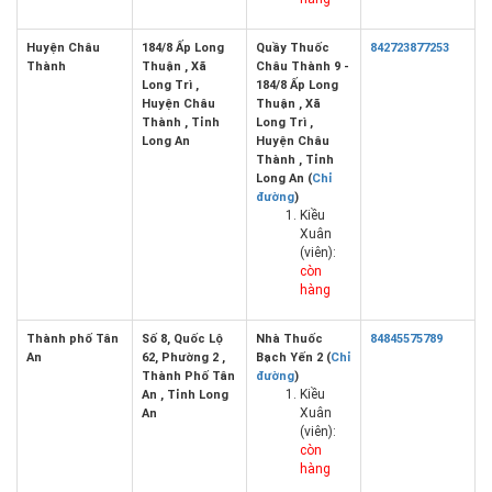
Huyện Châu
184/8 Ấp Long
Quầy Thuốc
842723877253
Thành
Thuận , Xã
Châu Thành 9 -
Long Trì ,
184/8 Ấp Long
Huyện Châu
Thuận , Xã
Thành , Tỉnh
Long Trì ,
Long An
Huyện Châu
Thành , Tỉnh
Long An (
Chỉ
đường
)
Kiều
Xuân
(viên):
còn
hàng
Thành phố Tân
Số 8, Quốc Lộ
Nhà Thuốc
84845575789
An
62, Phường 2 ,
Bạch Yến 2 (
Chỉ
Thành Phố Tân
đường
)
Kiều
An , Tỉnh Long
Xuân
An
(viên):
còn
hàng