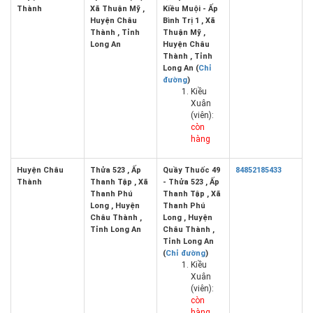
Thành
Xã Thuận Mỹ ,
Kiều Muội - Ấp
Huyện Châu
Bình Trị 1 , Xã
Thành , Tỉnh
Thuận Mỹ ,
Long An
Huyện Châu
Thành , Tỉnh
Long An (
Chỉ
đường
)
Kiều
Xuân
(viên):
còn
hàng
Huyện Châu
Thửa 523 , Ấp
Quầy Thuốc 49
84852185433
Thành
Thanh Tập , Xã
- Thửa 523 , Ấp
Thanh Phú
Thanh Tập , Xã
Long , Huyện
Thanh Phú
Châu Thành ,
Long , Huyện
Tỉnh Long An
Châu Thành ,
Tỉnh Long An
(
Chỉ đường
)
Kiều
Xuân
(viên):
còn
hàng