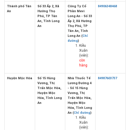
Thành phố Tân
Số 33 Ấp 2, Xã
Công Ty Cổ
84906348468
An
Hướng Thọ
Phần Mevi
Phú, TP Tân
Long An - Số 33
An, Tỉnh Long
Ấp 2, Xã Hướng
An
Thọ Phú, TP
Tân An, Tỉnh
Long An (
Chỉ
đường
)
Kiều
Xuân
(viên):
còn
hàng
Huyện Mộc Hóa
Số 15 Hùng
Nhà Thuốc Tế
84987603737
Vương, Thị
Lương Đường 4
Trấn Mộc Hóa,
- Số 15 Hùng
Huyện Mộc
Vương, Thị
Hóa, Tỉnh Long
Trấn Mộc Hóa,
An
Huyện Mộc
Hóa, Tỉnh Long
An (
Chỉ đường
)
Kiều
Xuân
(viên):