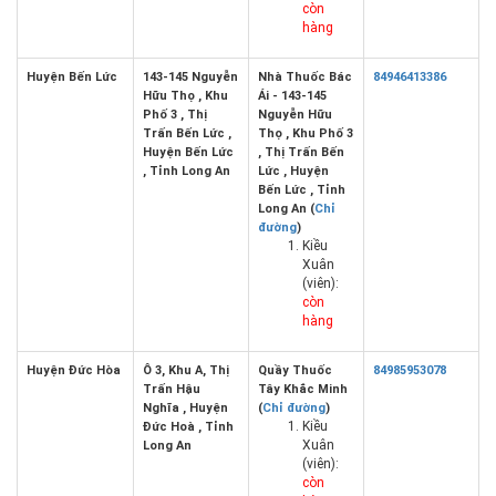
còn
hàng
Huyện Bến Lức
143-145 Nguyễn
Nhà Thuốc Bác
84946413386
Hữu Thọ , Khu
Ái - 143-145
Phố 3 , Thị
Nguyễn Hữu
Trấn Bến Lức ,
Thọ , Khu Phố 3
Huyện Bến Lức
, Thị Trấn Bến
, Tỉnh Long An
Lức , Huyện
Bến Lức , Tỉnh
Long An (
Chỉ
đường
)
Kiều
Xuân
(viên):
còn
hàng
Huyện Đức Hòa
Ô 3, Khu A, Thị
Quầy Thuốc
84985953078
Trấn Hậu
Tây Khắc Minh
Nghĩa , Huyện
(
Chỉ đường
)
Kiều
Đức Hoà , Tỉnh
Xuân
Long An
(viên):
còn