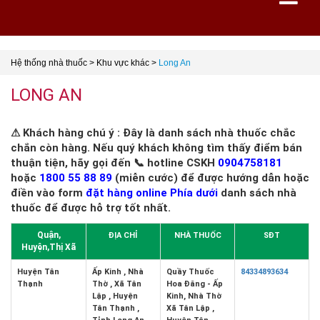
Hệ thống nhà thuốc
>
Khu vực khác
>
Long An
LONG AN
⚠ Khách hàng chú ý : Đây là danh sách nhà thuốc chắc
chắn còn hàng. Nếu quý khách không tìm thấy điểm bán
thuận tiện, hãy gọi đến 📞 hotline CSKH
0904758181
hoặc
1800 55 88 89
(miễn cước) để được hướng dẫn hoặc
điền vào form
đặt hàng online Phía dưới
danh sách nhà
thuốc để được hỗ trợ tốt nhất.
Quận,
ĐỊA CHỈ
NHÀ THUỐC
SĐT
Huyện,Thị Xã
Huyện Tân
Ấp Kinh , Nhà
Quầy Thuốc
84334893634
Thạnh
Thờ , Xã Tân
Hoa Đăng - Ấp
Lập , Huyện
Kinh, Nhà Thờ
Tân Thạnh ,
Xã Tân Lập ,