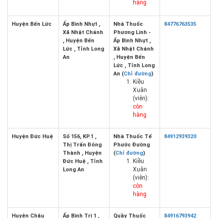
hàng
Huyện Bến Lức
Ấp Bình Nhựt ,
Nhà Thuốc
84776763535
Xã Nhật Chánh
Phương Linh -
, Huyện Bến
Ấp Bình Nhựt ,
Lức , Tỉnh Long
Xã Nhật Chánh
An
, Huyện Bến
Lức , Tỉnh Long
An (
Chỉ đường
)
Kiều
Xuân
(viên):
còn
hàng
Huyện Đức Huệ
Số 156, KP.1 ,
Nhà Thuốc Tế
84912939320
Thị Trấn Đông
Phước Đường
Thành , Huyện
(
Chỉ đường
)
Kiều
Đức Huệ , Tỉnh
Xuân
Long An
(viên):
còn
hàng
Huyện Châu
Ấp Bình Trị 1 ,
Quầy Thuốc
84916793942