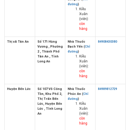
đường
)
Kiều
Xuân
(viên):
còn
hàng
Thị xã Tân An
Số 171 Hùng
Nhà Thuốc
84908430380
Vương , Phường
Bạch Yến (
Chỉ
2 , Thành Phố
đường
)
Kiều
Tân An , Tỉnh
Xuân
Long An
(viên):
còn
hàng
Huyện Bến Lức
Số 107 Võ Công
Nhà Thuốc
84989812729
Tồn, Khu Phố 2,
Phúc An (
Chỉ
Thị Trấn Bến
đường
)
Kiều
Lức, Huyện Bến
Xuân
Lức , Tỉnh Long
(viên):
An
còn
hàng