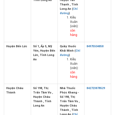
Tỉnh Long An
Huyện Tân
Thạnh , Tỉnh
Long An (
Chỉ
đường
)
Kiều
Xuân
(viên):
còn
hàng
Huyện Bến Lức
Số 1, Ấp 5, Mỹ
Quầy thuốc
84975504858
Yên, Huyện Bến
Khải Minh (
Chỉ
Lức, Tỉnh Long
đường
)
Kiều
An
Xuân
(viên):
còn
hàng
Huyện Châu
Số 198, Thị
Nhà Thuốc
842723878529
Thành
Trấn Tầm Vu ,
Phúc Khang -
Huyện Châu
Số 198, Thị
Thành , Tỉnh
Trấn Tầm Vu ,
Long An
Huyện Châu
Thành , Tỉnh
Long An (
Chỉ